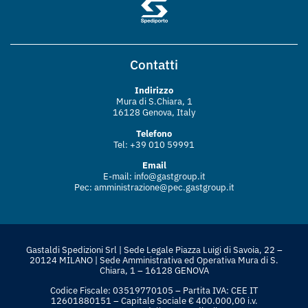
Contatti
Indirizzo
Mura di S.Chiara, 1
16128 Genova, Italy
Telefono
Tel: +39 010 59991
Email
E-mail:
info@gastgroup.it
Pec:
amministrazione@pec.gastgroup.
it
Gastaldi Spedizioni Srl | Sede Legale Piazza Luigi di Savoia, 22 –
20124 MILANO | Sede Amministrativa ed Operativa Mura di S.
Chiara, 1 – 16128 GENOVA
Codice Fiscale: 03519770105 – Partita IVA: CEE IT
12601880151 – Capitale Sociale € 400.000,00 i.v.