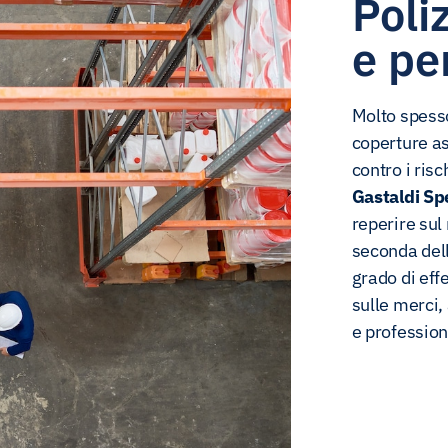
Poli
e pe
Molto spesso 
coperture as
contro i risc
Gastaldi Sp
reperire sul
seconda dell
grado di effe
sulle merci,
e profession