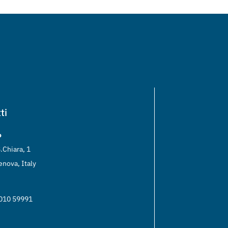
ti
o
.Chiara, 1
nova, Italy
 010 59991